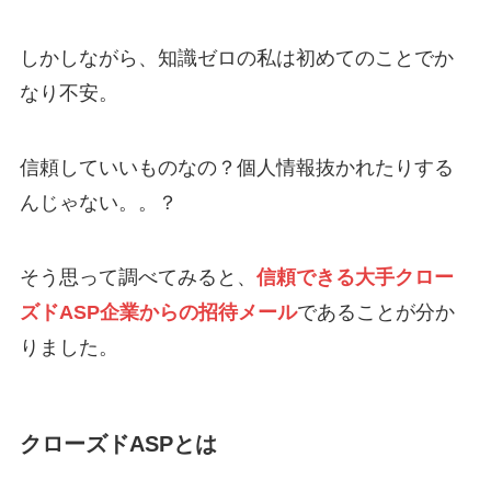
しかしながら、知識ゼロの私は初めてのことでか
主に成果報酬型（アフィリエイト）の広告を取
なり不安。
り扱っているグロース市場、上場企業
一般的な公募はしていないクローズドASP
信頼していいものなの？個人情報抜かれたりする
幅広いジャンルの案件を用意している
んじゃない。。？
4万人以上の方にアカウント開設をしてもらっ
ており、成果を上げている方が多くいる
そう思って調べてみると、
信頼できる大手クロー
ってな感じ
ズドASP企業からの招待メール
であることが分か
りました。
③アカウント開設のお誘い文
クローズドASPとは
この機会にアカウント開設してみませんか～