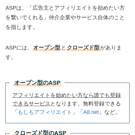
メールに返信いただけたら、アカウント申込のURL
ASPは、「広告主とアフィリエイトを始めたい方
を送りますよ～
を繋いでくれる」仲介企業やサービス自体のこと
を指します。
ってな感じ
ASPには、
オープン型
と
クローズド型
がありま
④結びの内容
す。
質問があったら気軽にメールくださいね～
オープン型のASP
忙しいと思うけど、返信いただけると嬉しいです～
アフィリエイトを始めたい方なら誰でも登録
できるサービス
となります。無料登録できる
ってな感じ
「
もしもアフィリエイト
」「
A8.net
」など。
クローズド型のASP