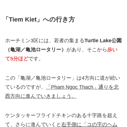
「Tiem Kiet」への行き方
ホーチミン3区には、若者の集まる
Turtle Lake公園
（亀湖／亀池ロータリー）
があり、そこから
歩い
て5分ほど
です。
この「亀湖／亀池ロータリー」は4方向に道が続い
ているのですが、
「Pham Ngoc Thach」通りを北
西方向に進んでいきましょう。
ケンタッキーフライドチキンのある十字路を超え
て、さらに進んでいくと
右手側に「コの字のヘム