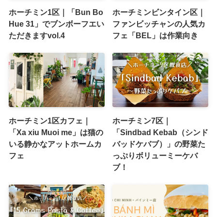
ホーチミン1区｜「Bun Bo
ホーチミンビンタイン区｜
Hue 31」でブンボーフエい
ファンビッチャンの人気カ
ただきますvol.4
フェ「BEL」は作業向き
ホーチミン1区カフェ｜
ホーチミン7区｜
「Xa xiu Muoi me」は猫の
「Sindbad Kebab（シンド
いる静かなアットホームカ
バッドケバブ）」の野菜た
フェ
っぷりボリューミーケバ
ブ！