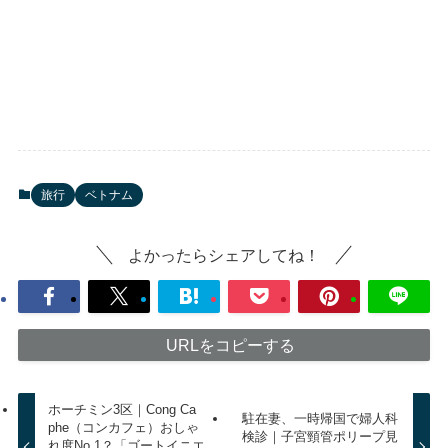
旅行
ベトナム
よかったらシェアしてね！
URLをコピーする
ホーチミン3区｜Cong Ca
駐在妻、一時帰国で婦人科
phe（コンカフェ）おしゃ
検診｜子宮頸管ポリープ見
れ度No.1？「ゴートイニエ