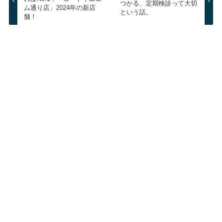
つかる、定期検診って大切
ム通り店」2024年の新店
という話。
舗！