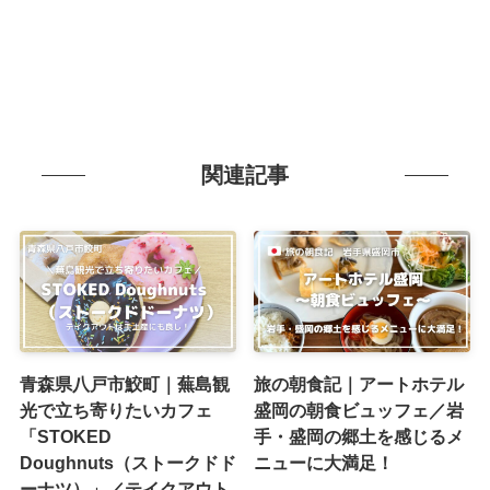
関連記事
青森県八戸市鮫町｜蕪島観
旅の朝食記｜アートホテル
光で立ち寄りたいカフェ
盛岡の朝食ビュッフェ／岩
「STOKED
手・盛岡の郷土を感じるメ
Doughnuts（ストークドド
ニューに大満足！
ーナツ）」／テイクアウト