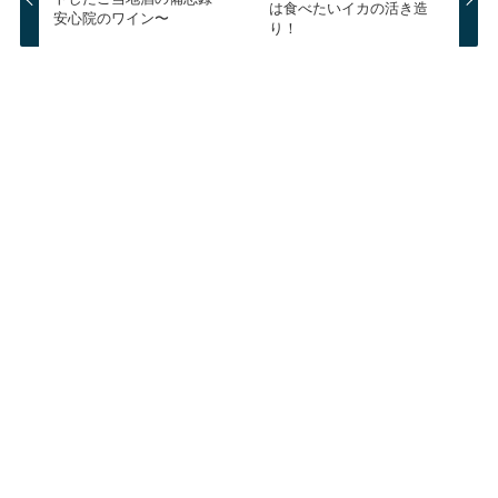
は食べたいイカの活き造
安心院のワイン〜
り！