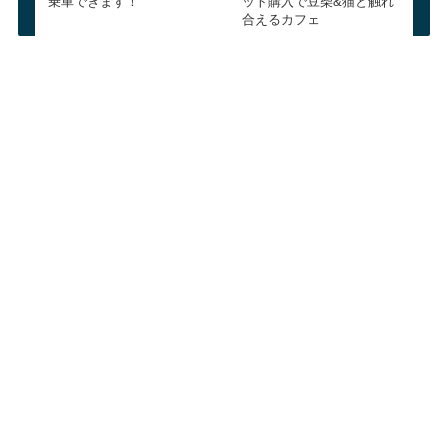
乗車できます！
ット購入で豆柴&猫と触れ
合えるカフェ