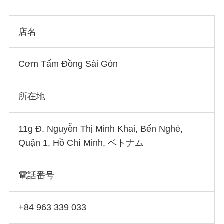
店名
Cơm Tấm Đồng Sài Gòn
所在地
11g Đ. Nguyễn Thị Minh Khai, Bến Nghé,
Quận 1, Hồ Chí Minh, ベトナム
電話番号
+84 963 339 033