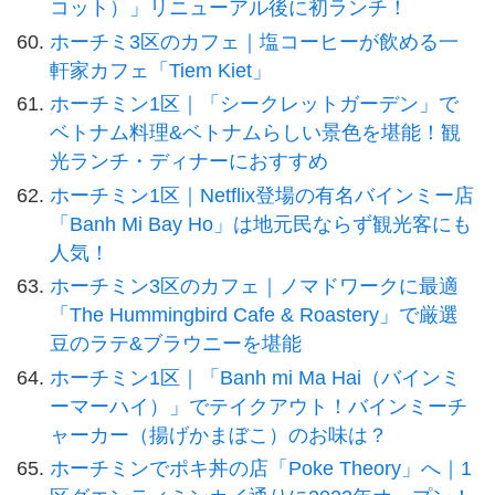
コット）」リニューアル後に初ランチ！
ホーチミ3区のカフェ｜塩コーヒーが飲める一
軒家カフェ「Tiem Kiet」
ホーチミン1区｜「シークレットガーデン」で
ベトナム料理&ベトナムらしい景色を堪能！観
光ランチ・ディナーにおすすめ
ホーチミン1区｜Netflix登場の有名バインミー店
「Banh Mi Bay Ho」は地元民ならず観光客にも
人気！
ホーチミン3区のカフェ｜ノマドワークに最適
「The Hummingbird Cafe & Roastery」で厳選
豆のラテ&ブラウニーを堪能
ホーチミン1区｜「Banh mi Ma Hai（バインミ
ーマーハイ）」でテイクアウト！バインミーチ
ャーカー（揚げかまぼこ）のお味は？
ホーチミンでポキ丼の店「Poke Theory」へ｜1