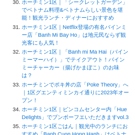
ホーチミン1区｜「シークレットガーデン」
でベトナム料理&ベトナムらしい景色を堪
能！観光ランチ・ディナーにおすすめ
ホーチミン1区｜Netflix登場の有名バインミ
ー店「Banh Mi Bay Ho」は地元民ならず観
光客にも人気！
ホーチミン1区｜「Banh mi Ma Hai（バイン
ミーマーハイ）」でテイクアウト！バイン
ミーチャーカー（揚げかまぼこ）のお味
は？
ホーチミンでポキ丼の店「Poke Theory」へ
｜1区グエンティミンカイ通りに2023年オー
プン！
ホーチミン1区｜ビンコムセンター内「Hue
Delights」でブンボーフエいただきますvol.3
ホーチミン1区ごはん｜観光中のランチにお
すすめ「Banh Cuon Hong Hanh」はベトナ