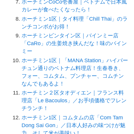
ホーチミンCoCo壱番屋｜ベトナムで日本風
カレーが食べたくなったら！
ホーチミン1区｜タイ料理「Chill Thai」のラ
ンチコンボがお得！
ホーチミンビンタイン区｜バインミー店
「CaRo」の生姜焼き挟んだな！味のバイン
ミー
ホーチミン1区｜「MANA Station」ハイバー
チュン通りのベトナム料理店！生春巻き、
フォー、コムタム、ブンチャー、コムチン
なんでもあるよ！
ホーチミン２区タオディエン｜フランス料
理店「Le Bacoulos」／お手頃価格でフレン
チランチ！
ホーチミン1区｜コムタムの店「Com Tam
Dong Sai Gon」／日本人好みの味つけが魅
力、そして米が美味い！