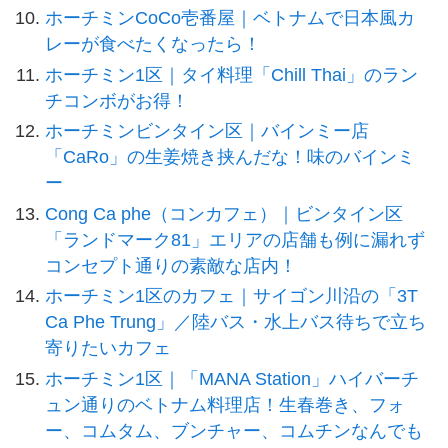
ホーチミンCoCo壱番屋｜ベトナムで日本風カ
レーが食べたくなったら！
ホーチミン1区｜タイ料理「Chill Thai」のラン
チコンボがお得！
ホーチミンビンタイン区｜バインミー店
「CaRo」の生姜焼き挟んだな！味のバインミ
ー
Cong Ca phe（コンカフェ）｜ビンタイン区
「ランドマーク81」エリアの店舗も例に漏れず
コンセプト通りの素敵な店内！
ホーチミン1区のカフェ｜サイゴン川沿の「3T
Ca Phe Trung」／陸バス・水上バス待ちで立ち
寄りたいカフェ
ホーチミン1区｜「MANA Station」ハイバーチ
ュン通りのベトナム料理店！生春巻き、フォ
ー、コムタム、ブンチャー、コムチンなんでも